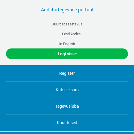
Audiitortegevuse portaal
Juurdepääsetavus
Eesti keeles
In English
Logi sisse
Register
Kutseeksam
Tegevusluba
Koolitused