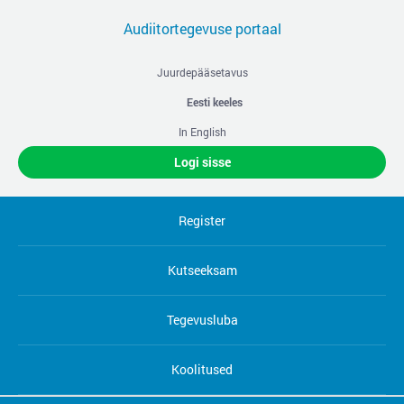
Audiitortegevuse portaal
Juurdepääsetavus
Eesti keeles
In English
Logi sisse
Register
Kutseeksam
Tegevusluba
Koolitused