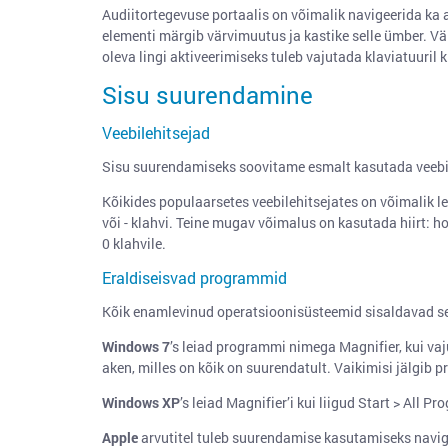
Audiitortegevuse portaalis on võimalik navigeerida ka 
elementi märgib värvimuutus ja kastike selle ümber. V
oleva lingi aktiveerimiseks tuleb vajutada klaviatuuril 
Sisu suurendamine
Veebilehitsejad
Sisu suurendamiseks soovitame esmalt kasutada veebil
Kõikides populaarsetes veebilehitsejates on võimalik l
või - klahvi. Teine mugav võimalus on kasutada hiirt: ho
0 klahvile.
Eraldiseisvad programmid
Kõik enamlevinud operatsioonisüsteemid sisaldavad se
Windows 7
’s leiad programmi nimega Magnifier, kui vaj
aken, milles on kõik on suurendatult. Vaikimisi jälgib 
Windows XP
’s leiad Magnifier’i kui liigud Start > All 
Apple
arvutitel tuleb suurendamise kasutamiseks navige