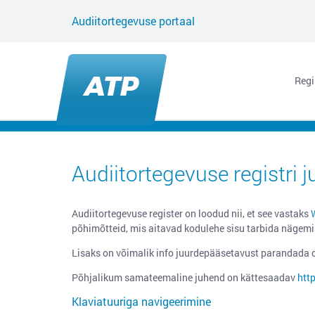
Audiitortegevuse portaal
Regi
Audiitortegevuse registri
Audiitortegevuse register on loodud nii, et see vastaks
põhimõtteid, mis aitavad kodulehe sisu tarbida nägemis-,
Lisaks on võimalik info juurdepääsetavust parandada om
Põhjalikum samateemaline juhend on kättesaadav
htt
Klaviatuuriga navigeerimine