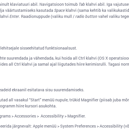
ainult klaviatuuri abil. Navigatsioon toimub
Tab
klahvi abil. Iga vajutus
älja väärtustamiseks kasutada
Space
klahvi (sama kehtib ka valikukasti
klahvi
Enter
. Raadionuppude (valiku mull /
radio button
vahel valiku tege
ehitsejale sisseehitatud funktsionaalsust.
ehte suurendada ja vähendada, kui hoida all Ctrl klahvi (OS X operatsio
ides all Ctrl klahvi ja samal ajal liigutades hiire kerimisrulli. Tagasi 
adeid ekraanil esitatava sisu suurendamiseks.
utad all vasakul “Start” menüü nupule, trükid Magnifier (piisab juba mõ
programm hiire kursori asukohta.
Programs > Accessories > Accessibility > Magnifier.
erida järgnevalt: Apple menüü > System Preferences > Accessibility (võ