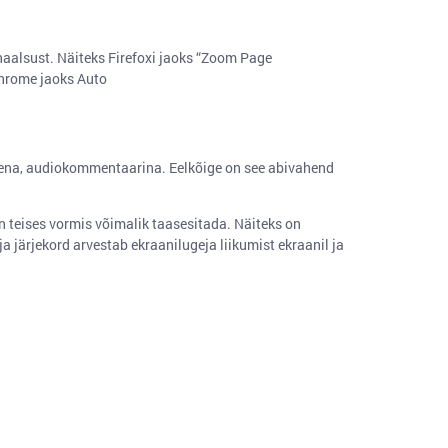
aalsust. Näiteks Firefoxi jaoks “Zoom Page
 Chrome jaoks Auto
lidena, audiokommentaarina. Eelkõige on see abivahend
on teises vormis võimalik taasesitada. Näiteks on
 ja järjekord arvestab ekraanilugeja liikumist ekraanil ja