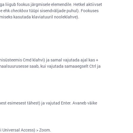
ega liigub fookus järgmisele elemendile. Hetkel aktiivset
de ehk
checkbox
tüüpi sisendväljade puhul). Fookuses
miseks kasutada klaviatuuril nooleklahve).
onisüsteemis Cmd klahvi) ja samal vajutada ajal kas +
normaalsuurusesse saab, kui vajutada samaaegselt Ctrl ja
nest esimesest tähest) ja vajutad Enter. Avaneb väike
i Universal Access) > Zoom.