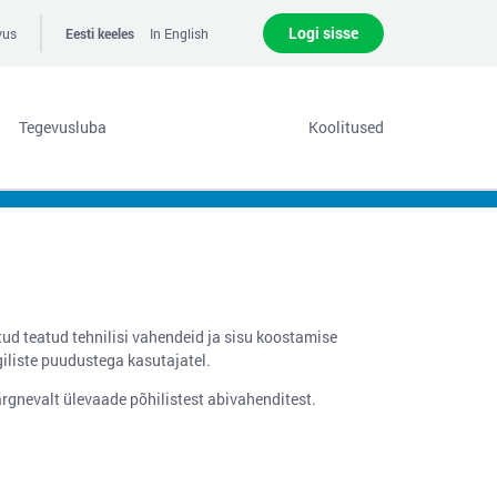
Logi sisse
vus
Eesti keeles
In English
Tegevusluba
Koolitused
ud teatud tehnilisi vahendeid ja sisu koostamise
ogiliste puudustega kasutajatel.
rgnevalt ülevaade põhilistest abivahenditest.