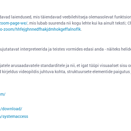
avad laiendused, mis täiendavad veebilehitseja olemasolevat funktsion
/zoom-page-we/
, mis lubab suurenda nii kogu lehte kui ka ainult teksti;
to-zoom/hhfejghnnedfhakjdmhokgeffalnoflk
.
ujutatavat interpreteerida ja teistes vormides edasi anda - näiteks he
atele arusaadavatele standarditele ja nii, et igat tüüpi visuaalset sisu 
dud kirjeldus videopildis juhtuva kohta, struktuursete elementide paigutus
om/
g/download/
m/systemaccess