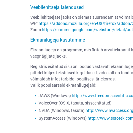
Veebilehitseja laiendused
Veebilehitsejate jaoks on olemas suurendamist võimald
WE”
https://addons.mozilla.org/en-US/firefox/addon
Zoom
https://chrome.google.com/webstore/detail/au
Ekraanilugeja kasutamine
Ekraanilugeja on programm, mis üritab arvutiekraanil k
vaegnägijate jaoks.
Registris esitatud sisu on loodud vastavalt ekraanilugej
piltidel küljes tekstilised kirjeldused, video all on too
võimaldab infot tarbida loogilises järjekorras.
Valik populaarseid ekraanilugejaid:
JAWS (Windows)
http://www.freedomscientific.c
VoiceOver (OS X, tasuta, sisseehitatud)
NVDA (Windows, tasuta)
http://www.nvaccess.or
SystemAccess (Windows)
http://www.serotek.co