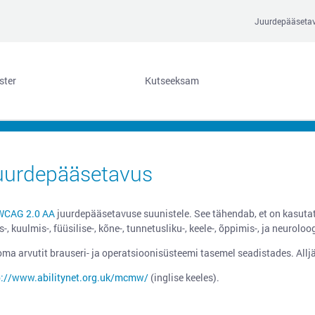
Juurdepääseta
ster
Kutseeksam
 juurdepääsetavus
WCAG 2.0 AA
juurdepääsetavuse suunistele. See tähendab, et on kasutat
 kuulmis-, füüsilise-, kõne-, tunnetusliku-, keele-, õppimis-, ja neurolo
a arvutit brauseri- ja operatsioonisüsteemi tasemel seadistades. Alljä
p://www.abilitynet.org.uk/mcmw/
(inglise keeles).