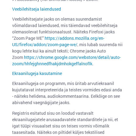
Veebilehitseja laiendused
Veebilehitsejate jaoks on olemas suurendamist
võimaldavad laiendused, mis täiendavad veebilehitseja
olemasolevat funktsionaalsust. Näiteks Firefoxi jaoks
“Zoom Page WE”
https://addons.mozilla.org/en-
US/firefox/addon/zoom-page-we/
, mis lubab suurenda nii
kogu lehte kui ka ainult teksti; Chrome jaoks Auto
Zoom
https://chrome.google.com/webstore/detail/auto-
zoom/hhfejghnnedfhakjdmhokgeffalnoflk
.
Ekraanilugeja kasutamine
Ekraanilugeja on programm, mis üritab arvutiekraanil
kujutatavat interpreteerida ja teistes vormides edasi anda
- näiteks helidena, audiokommentaarina. Eelkõige on see
abivahend vaegnägijate jaoks.
Registris esitatud sisu on loodud vastavalt
ekraanilugejatele arusaadavatele standarditele ja nii, et
igat tüüpi visuaalset sisu on teises vormis võimalik
taasesitada. Näiteks on piltidel küljes tekstilised