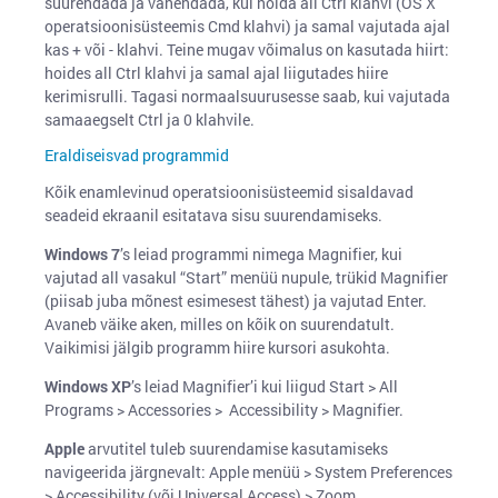
suurendada ja vähendada, kui hoida all Ctrl klahvi (OS X
operatsioonisüsteemis Cmd klahvi) ja samal vajutada ajal
kas + või - klahvi. Teine mugav võimalus on kasutada hiirt:
hoides all Ctrl klahvi ja samal ajal liigutades hiire
kerimisrulli. Tagasi normaalsuurusesse saab, kui vajutada
samaaegselt Ctrl ja 0 klahvile.
Eraldiseisvad programmid
Kõik enamlevinud operatsioonisüsteemid sisaldavad
seadeid ekraanil esitatava sisu suurendamiseks.
Windows 7
’s leiad programmi nimega Magnifier, kui
vajutad all vasakul “Start” menüü nupule, trükid Magnifier
(piisab juba mõnest esimesest tähest) ja vajutad Enter.
Avaneb väike aken, milles on kõik on suurendatult.
Vaikimisi jälgib programm hiire kursori asukohta.
Windows XP
’s leiad Magnifier’i kui liigud Start > All
Programs > Accessories > Accessibility > Magnifier.
Apple
arvutitel tuleb suurendamise kasutamiseks
navigeerida järgnevalt: Apple menüü > System Preferences
> Accessibility (või Universal Access) > Zoom.