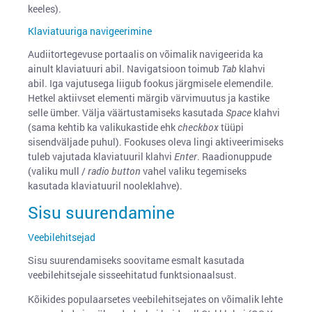
keeles).
Klaviatuuriga navigeerimine
Audiitortegevuse portaalis on võimalik navigeerida ka
ainult klaviatuuri abil. Navigatsioon toimub
Tab
klahvi
abil. Iga vajutusega liigub fookus järgmisele elemendile.
Hetkel aktiivset elementi märgib värvimuutus ja kastike
selle ümber. Välja väärtustamiseks kasutada
Space
klahvi
(sama kehtib ka valikukastide ehk
checkbox
tüüpi
sisendväljade puhul). Fookuses oleva lingi aktiveerimiseks
tuleb vajutada klaviatuuril klahvi
Enter
. Raadionuppude
(valiku mull /
radio button
vahel valiku tegemiseks
kasutada klaviatuuril nooleklahve).
Sisu suurendamine
Veebilehitsejad
Sisu suurendamiseks soovitame esmalt kasutada
veebilehitsejale sisseehitatud funktsionaalsust.
Kõikides populaarsetes veebilehitsejates on võimalik lehte