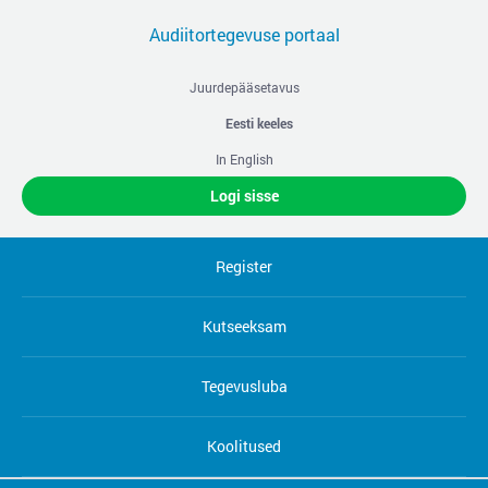
Audiitortegevuse portaal
Juurdepääsetavus
Eesti keeles
In English
Logi sisse
Register
Kutseeksam
Tegevusluba
Koolitused