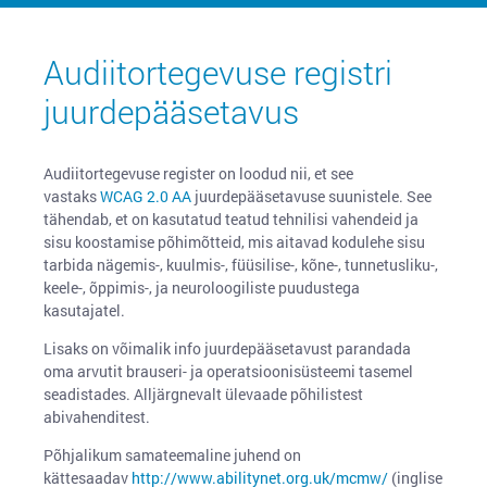
Audiitortegevuse registri
juurdepääsetavus
Audiitortegevuse register on loodud nii, et see
vastaks
WCAG 2.0 AA
juurdepääsetavuse suunistele. See
tähendab, et on kasutatud teatud tehnilisi vahendeid ja
sisu koostamise põhimõtteid, mis aitavad kodulehe sisu
tarbida nägemis-, kuulmis-, füüsilise-, kõne-, tunnetusliku-,
keele-, õppimis-, ja neuroloogiliste puudustega
kasutajatel.
Lisaks on võimalik info juurdepääsetavust parandada
oma arvutit brauseri- ja operatsioonisüsteemi tasemel
seadistades. Alljärgnevalt ülevaade põhilistest
abivahenditest.
Põhjalikum samateemaline juhend on
kättesaadav
http://www.abilitynet.org.uk/mcmw/
(inglise