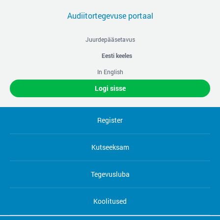
Audiitortegevuse portaal
Juurdepääsetavus
Eesti keeles
In English
Logi sisse
Register
Kutseeksam
Tegevusluba
Koolitused