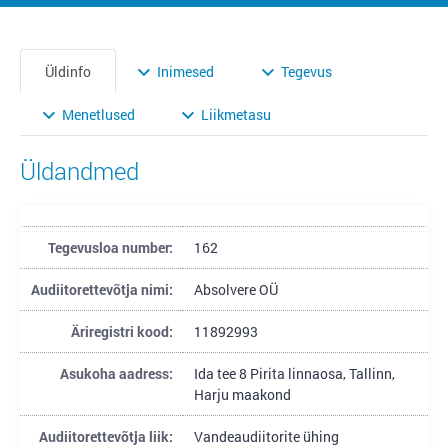
Üldinfo
Inimesed
Tegevus
Menetlused
Liikmetasu
Üldandmed
Tegevusloa number:
162
Audiitorettevõtja nimi:
Absolvere OÜ
Äriregistri kood:
11892993
Asukoha aadress:
Ida tee 8 Pirita linnaosa, Tallinn,
Harju maakond
Audiitorettevõtja liik:
Vandeaudiitorite ühing