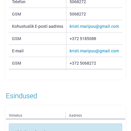
Telefon
5068272
GSM
5068272
Kohustuslik E-posti aadress
kristi.maripuu@gmail.com
GSM
+372 5185088
E-mail
kristi.maripuu@gmail.com
GSM
+372 5068272
Esindused
Nimetus
Aadress