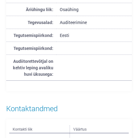
Äriühingu liik:
Osaühing
Tegevusalad:
Auditeerimine
Tegutsemispiirkond:
Eesti
Tegutsemispiirkond:
Audiitorettevõtjal on
kehtiv leping avaliku
huvi üksusega:
Kontaktandmed
Kontakti liik
Väärtus