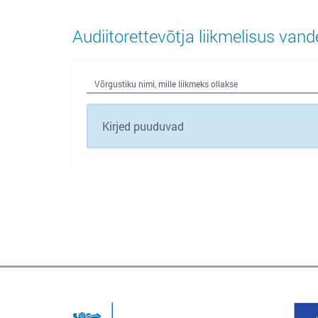
Audiitorettevõtja liikmelisus vand
Võrgustiku nimi, mille liikmeks ollakse
Kirjed puuduvad