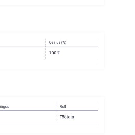
Osalus (%)
100 %
sõigus
Roll
Töötaja