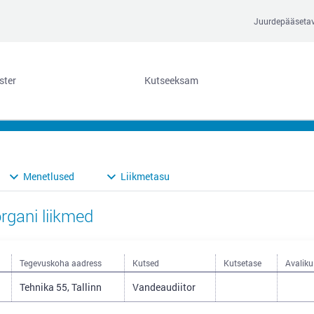
Juurdepääseta
ster
Kutseeksam
Menetlused
Liikmetasu
rgani liikmed
Tegevuskoha aadress
Kutsed
Kutsetase
Avaliku
Tehnika 55, Tallinn
Vandeaudiitor