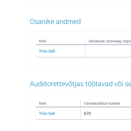
Osanike andmed
Nimi
Isikukood/ sünniaeg/ regis
Triin Seli
Audiitorettevõtjas töötavad või s
Nimi
Vandeaudiitori number
Triin Seli
670