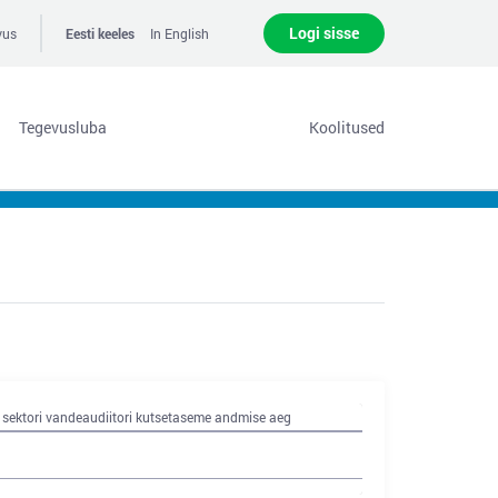
Logi sisse
vus
Eesti keeles
In English
Tegevusluba
Koolitused
 sektori vandeaudiitori kutsetaseme andmise aeg