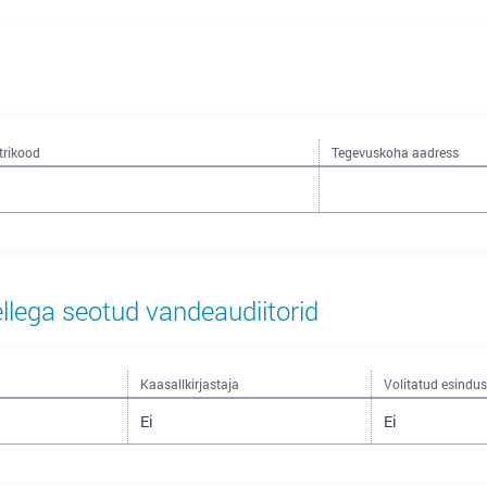
trikood
Tegevuskoha aadress
ellega seotud vandeaudiitorid
Kaasallkirjastaja
Volitatud esindu
Ei
Ei