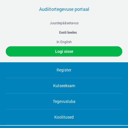
Audiitortegevuse portaal
Juurdepääsetavus
Eesti keeles
In English
Logi sisse
Register
Kutseeksam
Tegevusluba
Koolitused