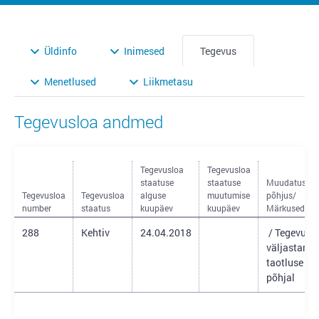
Üldinfo
Inimesed
Tegevus
Menetlused
Liikmetasu
Tegevusloa andmed
Tegevusloa
Tegevusloa
staatuse
staatuse
Muudatuse
Tegevusloa
Tegevusloa
alguse
muutumise
põhjus/
number
staatus
kuupäev
kuupäev
Märkused
288
Kehtiv
24.04.2018
/ Tegevusl
väljastami
taotluse
põhjal