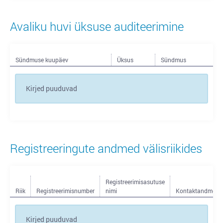
Avaliku huvi üksuse auditeerimine
Sündmuse kuupäev
Üksus
Sündmus
Kirjed puuduvad
Registreeringute andmed välisriikides
Registreerimisasutuse
Riik
Registreerimisnumber
nimi
Kontaktandmed
Kirjed puuduvad