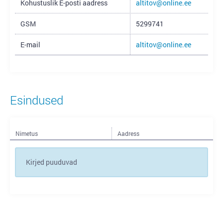
Kohustuslik E-posti aadress
altitov@online.ee
GSM
5299741
E-mail
altitov@online.ee
Esindused
Nimetus
Aadress
Kirjed puuduvad