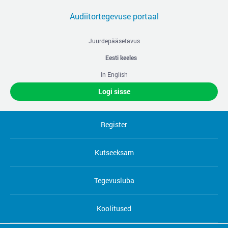
Audiitortegevuse portaal
Juurdepääsetavus
Eesti keeles
In English
Logi sisse
Register
Kutseeksam
Tegevusluba
Koolitused