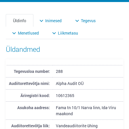
Üldinfo
Inimesed
Tegevus
Menetlused
Liikmetasu
Üldandmed
Tegevusloa number:
288
Audiitorettevõtja nimi:
Alpha Audit OÜ
Äriregistri kood:
10612365
Asukoha aadress:
Fama tn 10/1 Narva linn, Ida-Viru
maakond
Audiitorettevõtja liik:
Vandeaudiitorite ühing