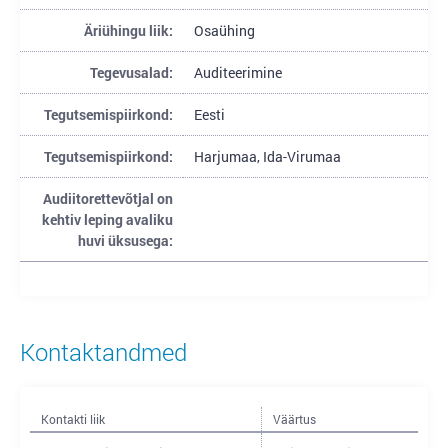
Äriühingu liik:
Osaühing
Tegevusalad:
Auditeerimine
Tegutsemispiirkond:
Eesti
Tegutsemispiirkond:
Harjumaa, Ida-Virumaa
Audiitorettevõtjal on
kehtiv leping avaliku
huvi üksusega:
Kontaktandmed
Kontakti liik
Väärtus