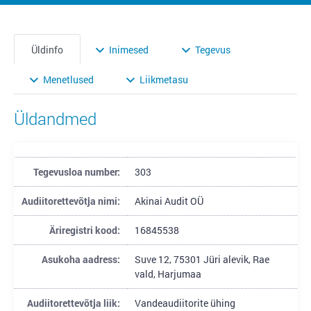
Üldinfo
Inimesed
Tegevus
Menetlused
Liikmetasu
Üldandmed
Tegevusloa number:
303
Audiitorettevõtja nimi:
Akinai Audit OÜ
Äriregistri kood:
16845538
Asukoha aadress:
Suve 12, 75301 Jüri alevik, Rae
vald, Harjumaa
Audiitorettevõtja liik:
Vandeaudiitorite ühing