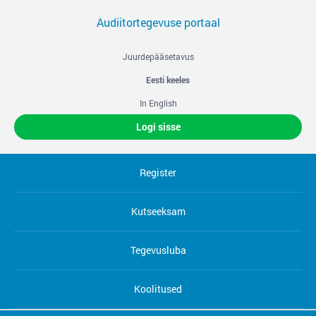
Audiitortegevuse portaal
Juurdepääsetavus
Eesti keeles
In English
Logi sisse
Register
Kutseeksam
Tegevusluba
Koolitused