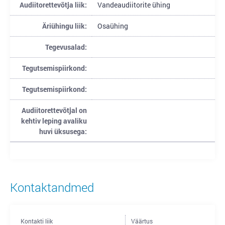
Audiitorettevõtja liik:
Vandeaudiitorite ühing
Äriühingu liik:
Osaühing
Tegevusalad:
Tegutsemispiirkond:
Tegutsemispiirkond:
Audiitorettevõtjal on
kehtiv leping avaliku
huvi üksusega:
Kontaktandmed
Kontakti liik
Väärtus