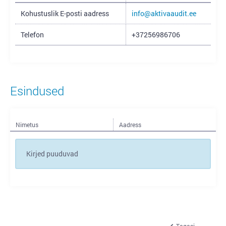
Kohustuslik E-posti aadress
info@aktivaaudit.ee
Telefon
+37256986706
Esindused
Nimetus
Aadress
Kirjed puuduvad