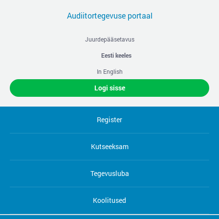
Audiitortegevuse portaal
Juurdepääsetavus
Eesti keeles
In English
Logi sisse
Register
Kutseeksam
Tegevusluba
Koolitused