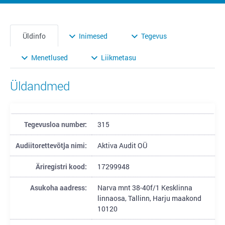
Üldinfo
Inimesed
Tegevus
Menetlused
Liikmetasu
Üldandmed
Tegevusloa number:
315
Audiitorettevõtja nimi:
Aktiva Audit OÜ
Äriregistri kood:
17299948
Asukoha aadress:
Narva mnt 38-40f/1 Kesklinna
linnaosa, Tallinn, Harju maakond
10120