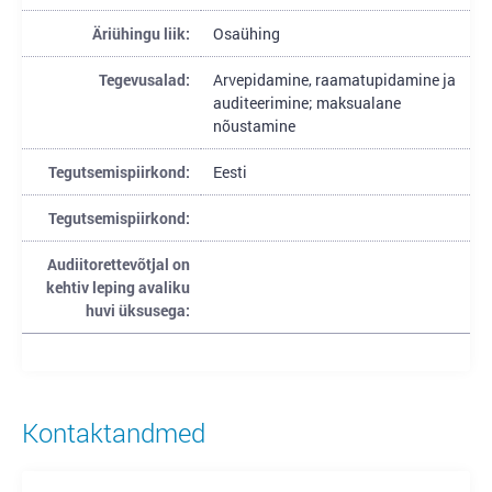
Äriühingu liik:
Osaühing
Tegevusalad:
Arvepidamine, raamatupidamine ja
auditeerimine; maksualane
nõustamine
Tegutsemispiirkond:
Eesti
Tegutsemispiirkond:
Audiitorettevõtjal on
kehtiv leping avaliku
huvi üksusega:
Kontaktandmed