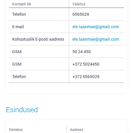
Kontakti liik
Väärtus
Telefon
6565029
E-mail
ele.laanmae@gmail.com
Kohustuslik E-posti aadress
ele.laanmae@gmail.com
GSM
50 24 450
GSM
+372 5024450
Telefon
+372 6565029
Esindused
Nimetus
Aadress