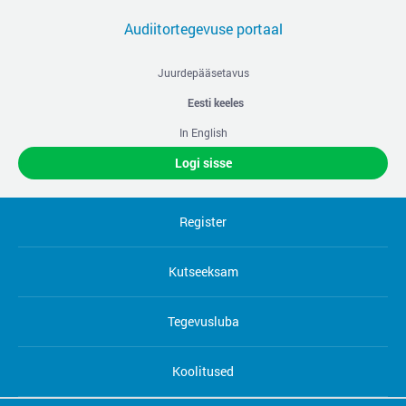
Audiitortegevuse portaal
Juurdepääsetavus
Eesti keeles
In English
Logi sisse
Register
Kutseeksam
Tegevusluba
Koolitused