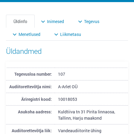
Üldinfo
Inimesed
Tegevus
Menetlused
Liikmetasu
Üldandmed
Tegevusloa number:
107
Audiitorettevõtja nimi:
A-Arlet OÜ
Äriregistri kood:
10018053
Asukoha aadress:
Kuldtiiva tn 31 Pirita linnaosa,
Tallinn, Harju maakond
Audiitorettevõtja liik:
Vandeaudiitorite ühing