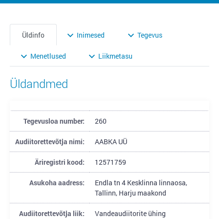
Üldinfo
Inimesed
Tegevus
Menetlused
Liikmetasu
Üldandmed
Tegevusloa number:
260
Audiitorettevõtja nimi:
AABKA UÜ
Äriregistri kood:
12571759
Asukoha aadress:
Endla tn 4 Kesklinna linnaosa,
Tallinn, Harju maakond
Audiitorettevõtja liik:
Vandeaudiitorite ühing