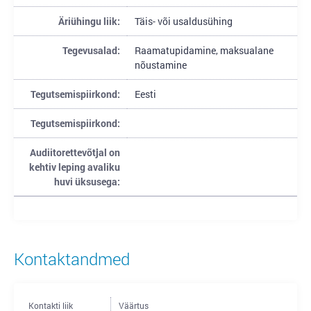
Äriühingu liik:
Täis- või usaldusühing
Tegevusalad:
Raamatupidamine, maksualane
nõustamine
Tegutsemispiirkond:
Eesti
Tegutsemispiirkond:
Audiitorettevõtjal on
kehtiv leping avaliku
huvi üksusega:
Kontaktandmed
Kontakti liik
Väärtus