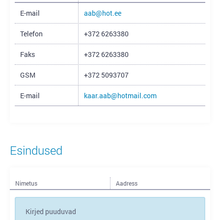
E-mail
aab@hot.ee
Telefon
+372 6263380
Faks
+372 6263380
GSM
+372 5093707
E-mail
kaar.aab@hotmail.com
Esindused
Nimetus
Aadress
Kirjed puuduvad