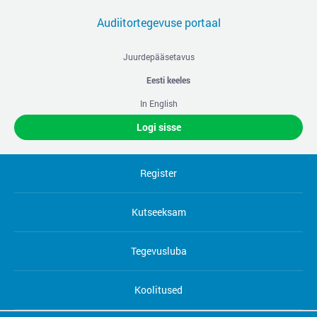
Audiitortegevuse portaal
Juurdepääsetavus
Eesti keeles
In English
Logi sisse
Register
Kutseeksam
Tegevusluba
Koolitused